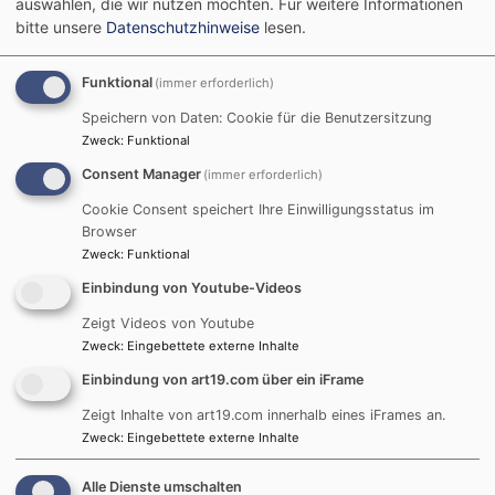
mit seiner Ehefrau 1364 einen Brief an den Rat der
auswählen, die wir nutzen möchten.
Für weitere Informationen
bitte unsere
Datenschutzhinweise
lesen.
Stadt geschrieben mit dem Willen, den Rat der Stadt
zum Verwalter zu bestellen. Der Rat sollte jeweils den
Pfleger ernennen. In dem Brief betont er weiter seine
Funktional
(immer erforderlich)
volle Geschäftsfähigkeit, „
mit gesundten Leib,
Speichern von Daten: Cookie für die Benutzersitzung
verdachten mut und mit guter vorbereitung“. Er dachte
Zweck
:
Funktional
hier wohl vor allem an mögliche Erbstreitigkeiten.
Consent Manager
(immer erforderlich)
Etwa acht Jahre nach der urkundlichen Erwähnung des
Cookie Consent speichert Ihre Einwilligungsstatus im
Browser
Pilgerspitals wurde im Jahr 1362 die zum Spital
Zweck
:
Funktional
gehörende Kapelle zum Heiligen Kreuz in einem
Messstiftungsbrief das erste Mal erwähnt. Nur wenige
Einbindung von Youtube-Videos
Jahre später (1363) entstand als Stiftung der Familie
Zeigt Videos von Youtube
Waldstromer das zweite Nürnberger Pilgerspital St.
Zweck
:
Eingebettete externe Inhalte
Martha in der Königstraße, damals ebenfalls vor den
Einbindung von art19.com über ein iFrame
Stadttoren gelegen.
Zeigt Inhalte von art19.com innerhalb eines iFrames an.
Zweck
:
Eingebettete externe Inhalte
Diese Pilgereinrichtungen sind eine notwendige
Einrichtung des Mittelalters. Während die Begüterten in
Alle Dienste umschalten