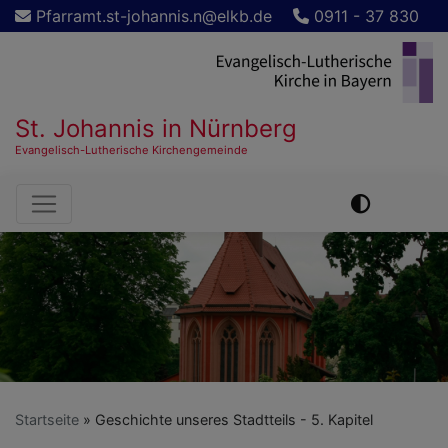
Direkt
Pfarramt.st-johannis.n@elkb.de
0911 - 37 830
zum
Inhalt
St. Johannis in Nürnberg
Evangelisch-Lutherische Kirchengemeinde
Hauptnavigation
Startseite
Geschichte unseres Stadtteils - 5. Kapitel