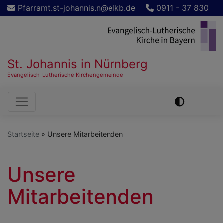
Direkt
Pfarramt.st-johannis.n@elkb.de
0911 - 37 830
zum
Inhalt
St. Johannis in Nürnberg
Evangelisch-Lutherische Kirchengemeinde
Hauptnavigation
Startseite
Unsere Mitarbeitenden
Unsere
Mitarbeitenden