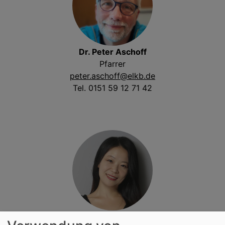
Dr. Peter Aschoff
Pfarrer
peter.aschoff@elkb.de
Tel. 0151 59 12 71 42
Sophia Kim