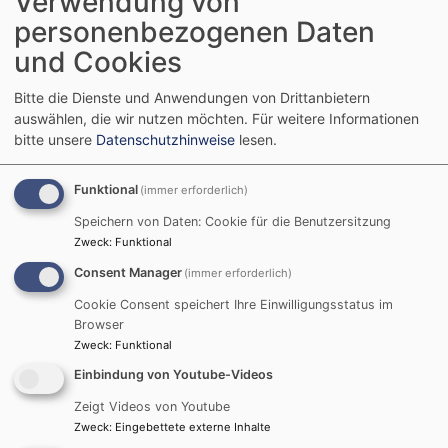
Verwendung von
Kantorin
personenbezogenen Daten
und Cookies
Bitte die Dienste und Anwendungen von Drittanbietern
auswählen, die wir nutzen möchten.
Für weitere Informationen
bitte unsere
Datenschutzhinweise
lesen.
Funktional
(immer erforderlich)
Speichern von Daten: Cookie für die Benutzersitzung
Zweck
:
Funktional
Janina Boas
Consent Manager
(immer erforderlich)
Religionspädagogin im Vorbereitungsdienst
Cookie Consent speichert Ihre Einwilligungsstatus im
janinamilena.boas@elkb.de
Browser
Zweck
:
Funktional
Einbindung von Youtube-Videos
Zeigt Videos von Youtube
Zweck
:
Eingebettete externe Inhalte