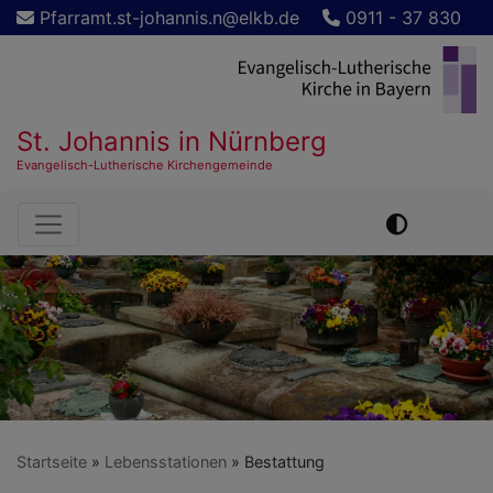
Direkt
Pfarramt.st-johannis.n@elkb.de
0911 - 37 830
zum
Inhalt
St. Johannis in Nürnberg
Evangelisch-Lutherische Kirchengemeinde
Hauptnavigation
Startseite
Lebensstationen
Bestattung