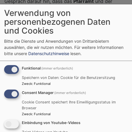
Gespräch darauf hin, dass das
Pfarramt
und der
zuständige Pfarrer oder Pfarrerin
über den Todesfall
Verwendung von
und die geplante kirchliche Bestattung informiert
personenbezogenen Daten
werden sollen. Den
Termin und die Zeit
der
und Cookies
Trauerfeier legt das Bestattungsinstitut in Absprache
mit Ihnen fest. Darüber hinaus können Sie gerne auch
Bitte die Dienste und Anwendungen von Drittanbietern
selbst Kontakt mit dem Pfarramt aufnehmen.
auswählen, die wir nutzen möchten.
Für weitere Informationen
bitte unsere
Datenschutzhinweise
lesen.
Vorgespräch zur Trauerfeier
Funktional
(immer erforderlich)
Der Pfarrer/die Pfarrerin wird dann mit Ihnen einen
Speichern von Daten: Cookie für die Benutzersitzung
Gesprächstermin
vereinbaren. Bitte überlegen Sie
Zweck
:
Funktional
dazu, welche Angehörigen bei diesem Vorgespräch zur
Consent Manager
(immer erforderlich)
Trauerfeier dabei sein sollten. Bei dem Gespräch wird
Zeit sein für Ihre Trauer, für Erinnerungen und
Cookie Consent speichert Ihre Einwilligungsstatus im
Browser
Erzählungen von dem/der Verstorbenen; und es wird
Zweck
:
Funktional
die Trauerfeier besprochen und Fragen dazu
Einbindung von Youtube-Videos
beantwortet.