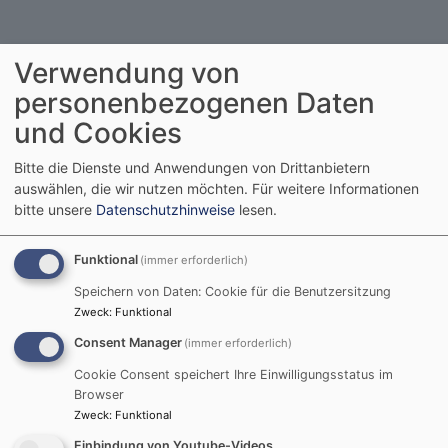
Mitarbeiter in Aktion (MiA)
Verwendung von
personenbezogenen Daten
und Cookies
Bitte die Dienste und Anwendungen von Drittanbietern
auswählen, die wir nutzen möchten.
Für weitere Informationen
An unseren Mitarbeiter-Abenden werden Aktionen
bitte unsere
Datenschutzhinweise
lesen.
geplant, Gottesdienste vorbereitet, Andachten gefeiert
und vieles mehr.
Funktional
(immer erforderlich)
Neben Organisatorischem darf natürlich die
Speichern von Daten: Cookie für die Benutzersitzung
Gemeinschaft, Spaß und der Glaube nicht zu kurz
Zweck
:
Funktional
kommen.
Consent Manager
(immer erforderlich)
Cookie Consent speichert Ihre Einwilligungsstatus im
Wir treffen uns jeden
2. Donnerstag um 18.00 Uhr im
Browser
Jugendraum
(Adam-Krafft-Straße 33).
Zweck
:
Funktional
Wenn Du die Arbeit der Jugend von St Johannis mit
Einbindung von Youtube-Videos