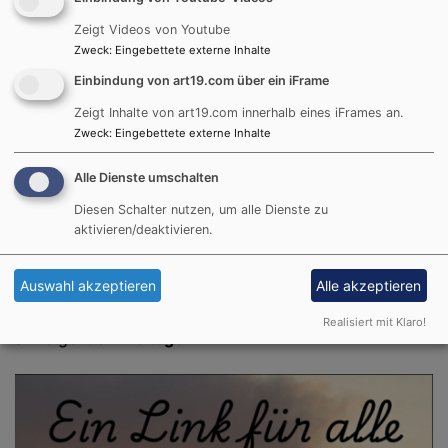
gestalten willst, bist Du herzlich eingeladen.
Zeigt Videos von Youtube
Zweck
:
Eingebettete externe Inhalte
Einbindung von art19.com über ein iFrame
Zeigt Inhalte von art19.com innerhalb eines iFrames an.
Zweck
:
Eingebettete externe Inhalte
JugendKeller
Alle Dienste umschalten
Diesen Schalter nutzen, um alle Dienste zu
aktivieren/deaktivieren.
Auswahl akzeptieren
Alle akzeptieren
Der JugenKeller öffnet seine Tore für die Konfis
von
18:00 Uhr
bis
20:00 Uhr
Realisiert mit Klaro!
an folgenden
Freitagen
: