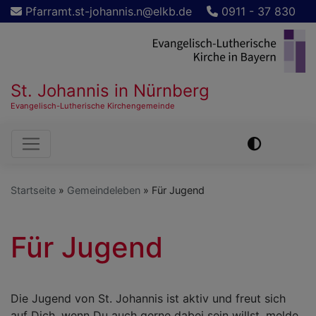
Direkt
Pfarramt.st-johannis.n@elkb.de
0911 - 37 830
zum
Inhalt
St. Johannis in Nürnberg
Evangelisch-Lutherische Kirchengemeinde
Hauptnavigation
Startseite
Gemeindeleben
Für Jugend
Für Jugend
Die Jugend von St. Johannis ist aktiv und freut sich
auf Dich, wenn Du auch gerne dabei sein willst, melde