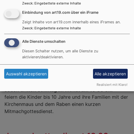
Zweck
:
Eingebettete externe Inhalte
Tabea11
Einbindung von art19.com über ein iFrame
Gottesdienst für Langschläfer und Frühaufsteher,
Zeigt Inhalte von art19.com innerhalb eines iFrames an.
Nacht-schwärmer und Tagträumer.
Zweck
:
Eingebettete externe Inhalte
Lebendig – offen – lebensnah.
Alle Dienste umschalten
Jeden ersten Sonntag im Monat, 11:00 Uhr
Diesen Schalter nutzen, um alle Dienste zu
(Ausnahme: Ferien)
aktivieren/deaktivieren.
Auswahl akzeptieren
Alle akzeptieren
Kirche Kunterbunt
Realisiert mit Klaro!
Jeden dritten Sonntag im Monat um 10:30 Uhr
feiern die Kinder bis 10 Jahre und ihre Familien mit der
Kirchenmaus und dem Raben einen kurzen
Mitmachgottesdienst.