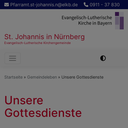
Direkt
Pfarramt.st-johannis.n@elkb.de
0911 - 37 830
zum
Inhalt
St. Johannis in Nürnberg
Evangelisch-Lutherische Kirchengemeinde
Hauptnavigation
Startseite
Gemeindeleben
Unsere Gottesdienste
Unsere
Gottesdienste