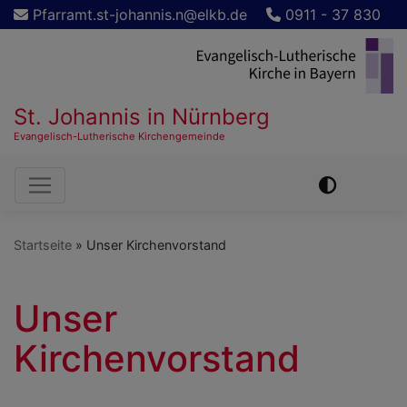
Direkt
Pfarramt.st-johannis.n@elkb.de
0911 - 37 830
zum
Inhalt
St. Johannis in Nürnberg
Evangelisch-Lutherische Kirchengemeinde
Hauptnavigation
Startseite
Unser Kirchenvorstand
Unser
Kirchenvorstand