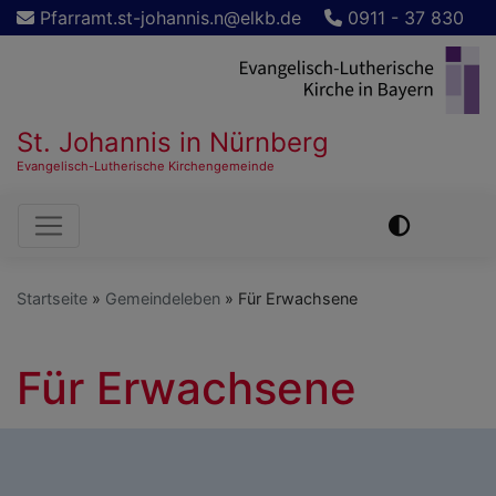
Direkt
Pfarramt.st-johannis.n@elkb.de
0911 - 37 830
zum
Inhalt
St. Johannis in Nürnberg
Evangelisch-Lutherische Kirchengemeinde
Hauptnavigation
Startseite
Gemeindeleben
Für Erwachsene
Für Erwachsene