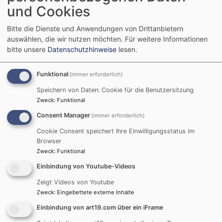
und Cookies
Bitte die Dienste und Anwendungen von Drittanbietern
auswählen, die wir nutzen möchten.
Für weitere Informationen
bitte unsere
Datenschutzhinweise
lesen.
Sie finden das Angebot unserer Veranstaltungen unter
https://www.st-johannis-nuernberg.de/veranstaltungen
.
Funktional
(immer erforderlich)
Weitere Veranstaltungen finden in der Stadtakademie
Speichern von Daten: Cookie für die Benutzersitzung
im Eckstein statt unter
https://www.eckstein-
Zweck
:
Funktional
evangelisch.de/einrichtungen/evangelische-
Consent Manager
(immer erforderlich)
stadtakademie-nuernberg.html
Cookie Consent speichert Ihre Einwilligungsstatus im
Browser
Zweck
:
Funktional
Einbindung von Youtube-Videos
Zeigt Videos von Youtube
Zweck
:
Eingebettete externe Inhalte
Kirchenführungen
Einbindung von art19.com über ein iFrame