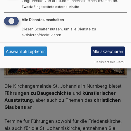
Zeigt Inhalte von art19.com innerhalb eines iFrames an.
Zweck
:
Eingebettete externe Inhalte
Alle Dienste umschalten
Diesen Schalter nutzen, um alle Dienste zu
aktivieren/deaktivieren.
Auswahl akzeptieren
Alle akzeptieren
Realisiert mit Klaro!
Die Kirchengemeinde St. Johannis in Nürnberg bietet
Führungen zu Baugeschichte
und
künstlerischer
Ausstattung
, aber auch zu Themen des
christlichen
Glaubens
an.
Termine für Führungen sowohl für die Friedenskirche,
als auch für die St. Johanniskirche, entnehmen Sie